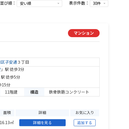
並び順：
表示件数：
マンション
川区
子安通
３丁目
安
」駅 徒歩3分
」駅 徒歩5分
歩15分
11階建
構造
鉄骨鉄筋コンクリート
面積
詳細
お気に入り
16.13㎡
詳細を見る
追加する