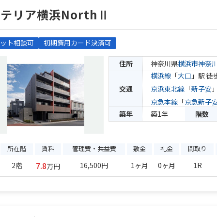
テリア横浜NorthⅡ
ット相談可
初期費用カード決済可
住所
神奈川県
横浜市神奈
横浜線
「
大口
」駅 徒
交通
京浜東北線
「
新子安
京急本線
「
京急新子
築年
築1年
階数
所在階
賃料
管理費・共益費
敷金
礼金
間取り
7.8
2階
16,500円
1ヶ月
0ヶ月
1R
万円