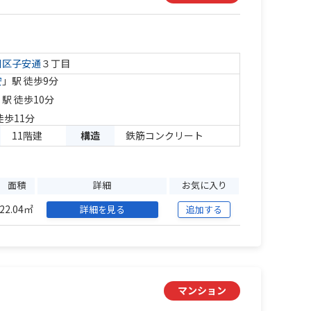
川区
子安通
３丁目
安
」駅 徒歩9分
」駅 徒歩10分
徒歩11分
11階建
構造
鉄筋コンクリート
面積
詳細
お気に入り
22.04㎡
詳細を見る
追加する
マンション