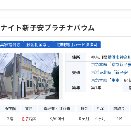
ユナイト新子安プラチナバウム
具家電付き
敷金礼金なし
初期費用カード決済可
住所
神奈川県
横浜市神奈
京急本線
「
京急新子
交通
京浜東北線
「
新子安
京急本線
「
生麦
」駅 
築年
築1年
所在階
賃料
管理費・共益費
敷金
礼金
間取り
6.7
2階
3,500円
0ヶ月
0ヶ月
1R
万円