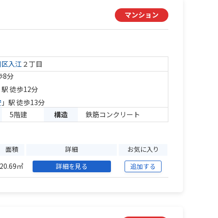
マンション
川区
入江
２丁目
歩8分
」駅 徒歩12分
安
」駅 徒歩13分
5階建
構造
鉄筋コンクリート
面積
詳細
お気に入り
20.69㎡
詳細を見る
追加する