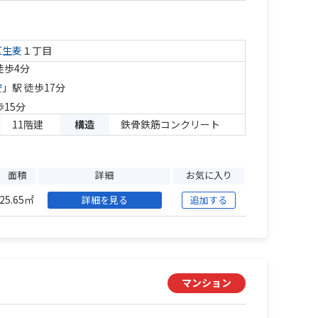
区
生麦
１丁目
徒歩4分
安
」駅 徒歩17分
歩15分
11階建
構造
鉄骨鉄筋コンクリート
面積
詳細
お気に入り
25.65㎡
詳細を見る
追加する
マンション