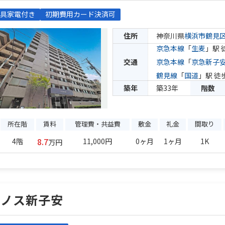
具家電付き
初期費用カード決済可
住所
神奈川県
横浜市鶴見
京急本線
「
生麦
」駅 
交通
京急本線
「
京急新子
鶴見線
「
国道
」駅 徒
築年
築33年
階数
所在階
賃料
管理費・共益費
敷金
礼金
間取り
8.7
4階
11,000円
0ヶ月
1ヶ月
1K
万円
レノス新子安