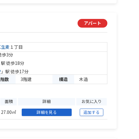
アパート
区
生麦
１丁目
徒歩3分
」駅 徒歩18分
安
」駅 徒歩17分
階数
3階建
構造
木造
面積
詳細
お気に入り
27.00㎡
詳細を見る
追加する