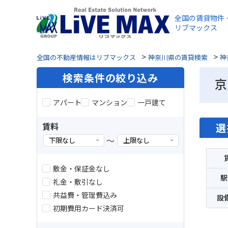
全国の賃貸物件
リブマックス
>
>
全国の不動産情報はリブマックス
神奈川県の賃貸検索
神
検索条件の絞り込み
京
アパート
マンション
一戸建て
賃料
選
～
敷金・保証金なし
駅
礼金・敷引なし
共益費・管理費込み
設
初期費用カード決済可