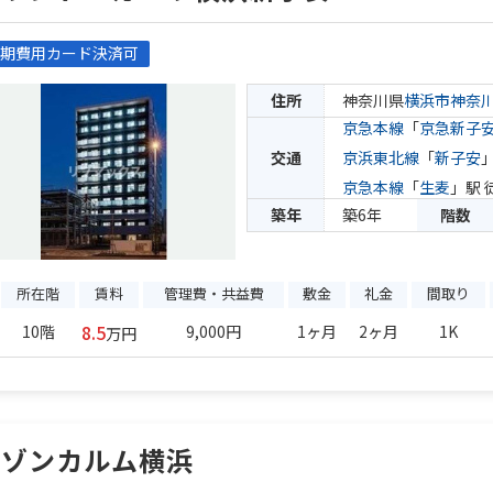
期費用カード決済可
住所
神奈川県
横浜市神奈
京急本線
「
京急新子
交通
京浜東北線
「
新子安
京急本線
「
生麦
」駅 
築年
築6年
階数
所在階
賃料
管理費・共益費
敷金
礼金
間取り
8.5
10階
9,000円
1ヶ月
2ヶ月
1K
万円
メゾンカルム横浜