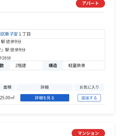
アパート
川区
新子安
１丁目
」駅 徒歩9分
安
」駅 徒歩9分
歩16分
数
2階建
構造
軽量鉄骨
面積
詳細
お気に入り
25.00㎡
詳細を見る
追加する
マンション