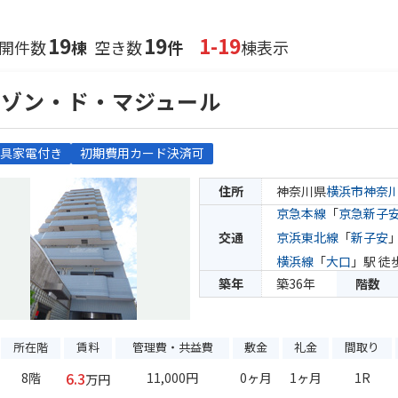
19
19
1-19
開件数
棟
空き数
件
棟表示
メゾン・ド・マジュール
具家電付き
初期費用カード決済可
住所
神奈川県
横浜市神奈
京急本線
「
京急新子
交通
京浜東北線
「
新子安
横浜線
「
大口
」駅 徒
築年
築36年
階数
所在階
賃料
管理費・共益費
敷金
礼金
間取り
6.3
8階
11,000円
0ヶ月
1ヶ月
1R
万円