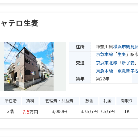
シャテロ生麦
住所
神奈川県
横浜市鶴見
京急本線
「
生麦
」駅 
交通
京浜東北線
「
新子安
京急本線
「
京急新子
築年
築22年
所在階
賃料
管理費・共益費
敷金
礼金
間取り
7.5
3階
3,000円
3.75万円
7.5万円
1K
万円