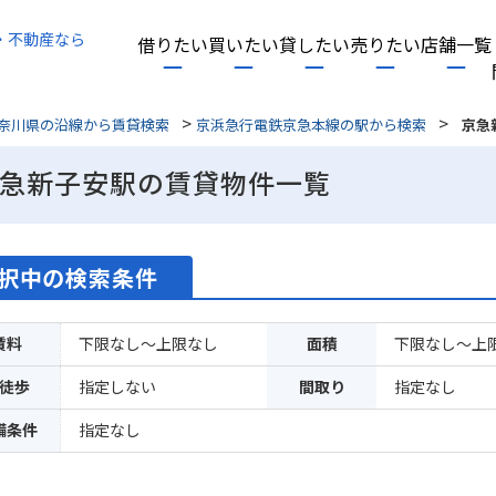
・不動産なら
借りたい
買いたい
貸したい
売りたい
店舗一覧
>
>
奈川県の沿線から賃貸検索
京浜急行電鉄京急本線の駅から検索
京急
急新子安駅の賃貸物件一覧
択中の検索条件
賃料
下限なし～上限なし
面積
下限なし～上
徒歩
指定しない
間取り
指定なし
備条件
指定なし