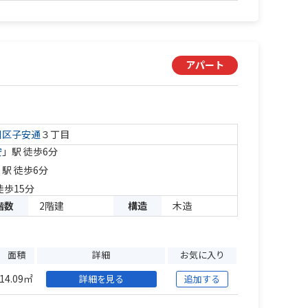
アパート
川区
子安通
３丁目
安
」駅 徒歩6分
」駅 徒歩6分
徒歩15分
階数
2階建
構造
木造
面積
詳細
お気に入り
14.09㎡
詳細を見る
追加する