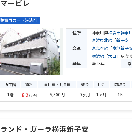
アマービレ
期費用カード決済可
住所
神奈川県
横浜市神奈
京浜東北線
「
新子安
交通
京急本線
「
京急新子
横浜線
「
大口
」駅 徒
築年
築13年
階
所在階
賃料
管理費・共益費
敷金
礼金
間取り
8.2
1階
5,500円
0ヶ月
1ヶ月
1K
万円
グランド・ガーラ横浜新子安