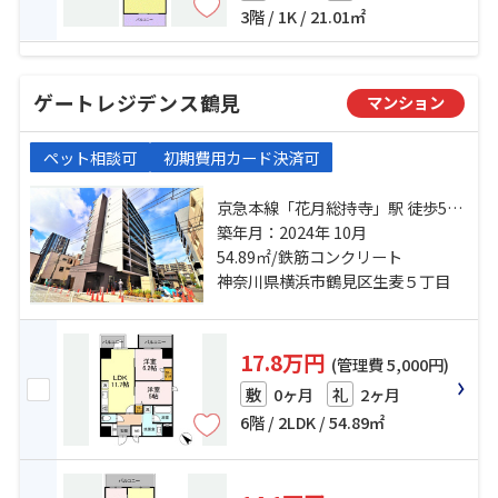
3階 / 1K / 21.01㎡
ゲートレジデンス鶴見
マンション
ペット相談可
初期費用カード決済可
京急本線「花月総持寺」駅 徒歩5分
京急本線「生麦」駅 徒歩10分 京急
築年月：2024年 10月
本線「京急鶴見」駅 徒歩15分
54.89㎡/鉄筋コンクリート
神奈川県横浜市鶴見区生麦５丁目
17.8万円
(管理費 5,000円)
0ヶ月
2ヶ月
敷
礼
6階 / 2LDK / 54.89㎡