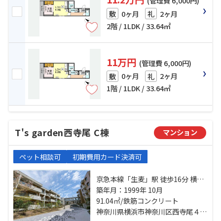
(管理費 6,000円)
0ヶ月
2ヶ月
敷
礼
2階 / 1LDK / 33.64㎡
11万円
(管理費 6,000円)
0ヶ月
2ヶ月
敷
礼
1階 / 1LDK / 33.64㎡
T's garden西寺尾 C棟
マンション
ペット相談可
初期費用カード決済可
京急本線「生麦」駅 徒歩16分 横浜
線「大口」駅 バス4分 西寺尾第四公
築年月：1999年 10月
園 停歩7分 京急本線「京急新子安」
91.04㎡/鉄筋コンクリート
駅 バス11分 西寺尾第四公園 停歩7
神奈川県横浜市神奈川区西寺尾４丁目