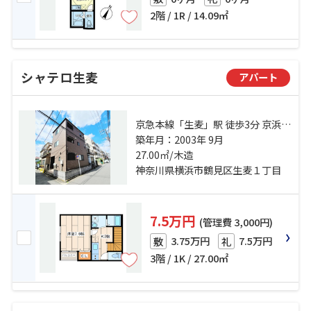
2階 / 1R / 14.09㎡
シャテロ生麦
アパート
京急本線「生麦」駅 徒歩3分 京浜東
北線「新子安」駅 徒歩18分 京急本
築年月：2003年 9月
線「京急新子安」駅 徒歩17分
27.00㎡/木造
神奈川県横浜市鶴見区生麦１丁目
7.5万円
(管理費 3,000円)
3.75万円
7.5万円
敷
礼
3階 / 1K / 27.00㎡