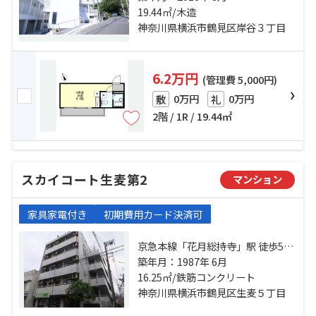
見線「国道」駅 徒歩18分
19.44㎡/木造
神奈川県横浜市鶴見区岸谷３丁目
6.2万円
(管理費 5,000円)
0万円
0万円
敷
礼
2階 / 1R / 19.44㎡
スカイコート生麦第2
マンション
家具家電付き
初期費用カード決済可
京急本線「花月総持寺」駅 徒歩5分
鶴見線「国道」駅 徒歩6分 京急本線
築年月：1987年 6月
「生麦」駅 徒歩13分
16.25㎡/鉄筋コンクリート
神奈川県横浜市鶴見区生麦５丁目