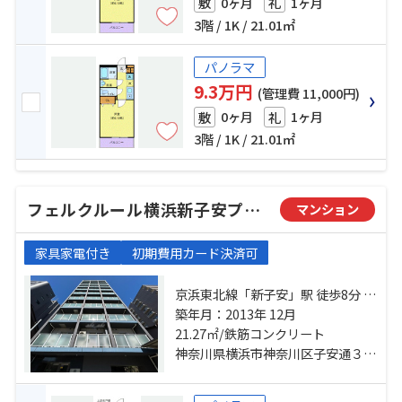
0ヶ月
1ヶ月
敷
礼
3階 / 1K / 21.01㎡
パノラマ
9.3万円
(管理費 11,000円)
0ヶ月
1ヶ月
敷
礼
3階 / 1K / 21.01㎡
フェルクルール横浜新子安プレセダンヒルズ
マンション
家具家電付き
初期費用カード決済可
京浜東北線「新子安」駅 徒歩8分 京
急本線「京急新子安」駅 徒歩8分 京
築年月：2013年 12月
急本線「生麦」駅 徒歩17分
21.27㎡/鉄筋コンクリート
神奈川県横浜市神奈川区子安通３丁目