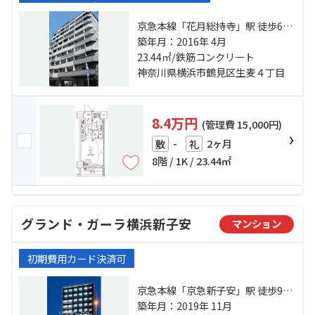
京急本線「花月総持寺」駅 徒歩6分
京急本線「生麦」駅 徒歩6分 鶴見線
築年月：2016年 4月
「国道」駅 徒歩8分
23.44㎡/鉄筋コンクリート
神奈川県横浜市鶴見区生麦４丁目
8.4万円
(管理費 15,000円)
-
2ヶ月
敷
礼
8階 / 1K / 23.44㎡
グランド・ガーラ横浜新子安
マンション
初期費用カード決済可
京急本線「京急新子安」駅 徒歩9分
京浜東北線「新子安」駅 徒歩10分
築年月：2019年 11月