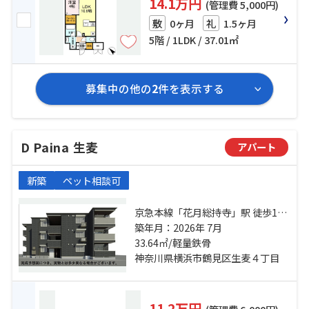
14.1万円
(管理費 5,000円)
0ヶ月
1.5ヶ月
敷
礼
5階 / 1LDK / 37.01㎡
募集中の他の
2
件を表示する
D Paina 生麦
アパート
新築
ペット相談可
京急本線「花月総持寺」駅 徒歩10
築年月：2026年 7月
分 京急本線「生麦」駅 徒歩10分
33.64㎡/軽量鉄骨
神奈川県横浜市鶴見区生麦４丁目
11.2万円