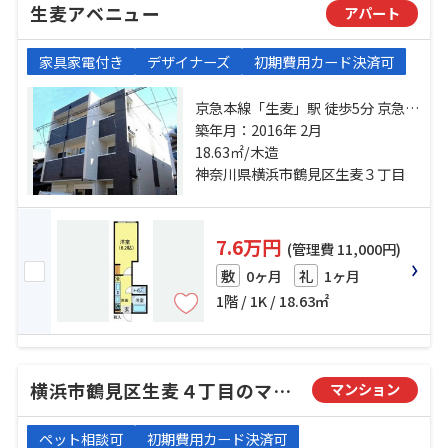
生麦アベニュー
アパート
家具家電付き
デザイナーズ
初期費用カード決済可
京急本線「生麦」駅 徒歩5分 京急本
線「花月総持寺」駅 徒歩13分 鶴見
築年月：2016年 2月
線「国道」駅 徒歩15分
18.63㎡/木造
神奈川県横浜市鶴見区生麦３丁目
7.6万円
(管理費 11,000円)
0ヶ月
1ヶ月
敷
礼
1階 / 1K / 18.63㎡
横浜市鶴見区生麦４丁目のマンション
マンション
ペット相談可
初期費用カード決済可