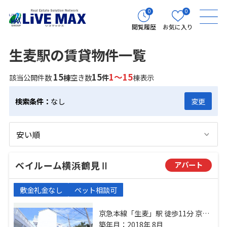
0
0
閲覧履歴
お気に入り
生麦駅の賃貸物件一覧
15
15
1～15
該当公開件数
棟
空き数
件
棟表示
検索条件：
なし
変更
ベイルーム横浜鶴見Ⅱ
アパート
敷金礼金なし
ペット相談可
京急本線「生麦」駅 徒歩11分 京急
本線「花月総持寺」駅 徒歩15分 鶴
築年月：2018年 8月