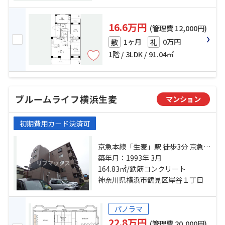
分
16.6万円
(管理費 12,000円)
1ヶ月
0万円
敷
礼
1階 / 3LDK / 91.04㎡
ブルームライフ横浜生麦
マンション
初期費用カード決済可
京急本線「生麦」駅 徒歩3分 京急本
線「花月総持寺」駅 徒歩10分 鶴見
築年月：1993年 3月
線「国道」駅 徒歩15分
164.83㎡/鉄筋コンクリート
神奈川県横浜市鶴見区岸谷１丁目
パノラマ
22.8万円
(管理費 20,000円)