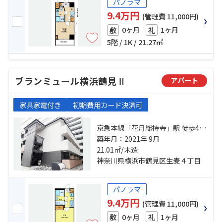
パノラマ
9.4万円
(管理費 11,000円)
0ヶ月
1ヶ月
敷
礼
5階 / 1K / 21.27㎡
ブランミュール横浜鶴見Ⅱ
アパート
家具家電付き
初期費用カード決済可
京急本線「花月総持寺」駅 徒歩4分
京急本線「生麦」駅 徒歩7分 鶴見線
築年月：2021年 9月
「国道」駅 徒歩7分
21.01㎡/木造
神奈川県横浜市鶴見区生麦４丁目
パノラマ
9.4万円
(管理費 11,000円)
0ヶ月
1ヶ月
敷
礼