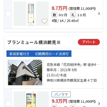
8.7万円
(管理費 11,000円)
0ヶ月
1ヶ月
敷
礼
4階 / 1K / 25.65㎡
ブランミュール横浜鶴見Ⅲ
アパート
家具家電付き
初期費用カード決済可
京急本線「花月総持寺」駅 徒歩4分
京急本線「生麦」駅 徒歩7分 鶴見線
築年月：2021年 9月
「国道」駅 徒歩7分
21.01㎡/木造
神奈川県横浜市鶴見区生麦４丁目
パノラマ
9.3万円
(管理費 11,000円)