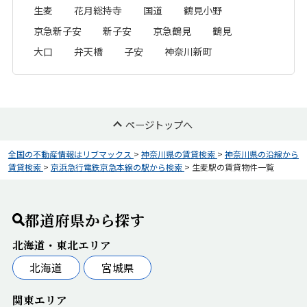
生麦
花月総持寺
国道
鶴見小野
京急新子安
新子安
京急鶴見
鶴見
大口
弁天橋
子安
神奈川新町
ページトップへ
全国の不動産情報はリブマックス
>
神奈川県の賃貸検索
>
神奈川県の沿線から
賃貸検索
>
京浜急行電鉄京急本線の駅から検索
>
生麦駅の賃貸物件一覧
都道府県から探す
北海道・東北エリア
北海道
宮城県
関東エリア