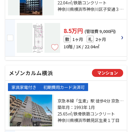
京急本線「生麦」駅 徒歩11分
22.04㎡/鉄筋コンクリート
神奈川県横浜市神奈川区子安通３丁目
8.5万円
(管理費 9,000円)
1ヶ月
2ヶ月
敷
礼
10階 / 1K / 22.04㎡
メゾンカルム横浜
マンション
家具家電付き
初期費用カード決済可
京急本線「生麦」駅 徒歩4分 京急本
線「京急新子安」駅 徒歩17分 鶴見
築年月：1993年 1月
線「国道」駅 徒歩15分
25.65㎡/鉄骨鉄筋コンクリート
神奈川県横浜市鶴見区生麦１丁目