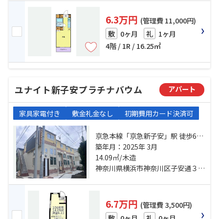
6.3万円
(管理費 11,000円)
0ヶ月
1ヶ月
敷
礼
4階 / 1R / 16.25㎡
ユナイト新子安プラチナバウム
アパート
家具家電付き
敷金礼金なし
初期費用カード決済可
京急本線「京急新子安」駅 徒歩6分
京浜東北線「新子安」駅 徒歩6分 京
築年月：2025年 3月
急本線「生麦」駅 徒歩15分
14.09㎡/木造
神奈川県横浜市神奈川区子安通３丁目
6.7万円
(管理費 3,500円)
0ヶ月
0ヶ月
敷
礼